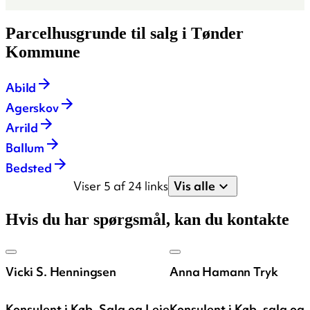
Parcelhusgrunde til salg i Tønder
Kommune
Abild
Agerskov
Arrild
Ballum
Bedsted
Viser 5 af 24 links
Vis alle
Hvis du har spørgsmål, kan du kontakte
Vicki S. Henningsen
Anna Hamann Tryk
Konsulent i Køb, Salg og Leje
Konsulent i Køb, salg og 