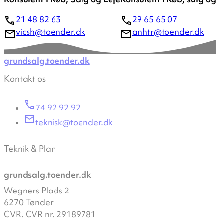
21 48 82 63
29 65 65 07
vicsh@toender.dk
anhtr@toender.dk
grundsalg.toender.dk
Kontakt os
74 92 92 92
teknisk@toender.dk
Teknik & Plan
grundsalg.toender.dk
Wegners Plads 2
6270 Tønder
CVR. CVR nr. 29189781