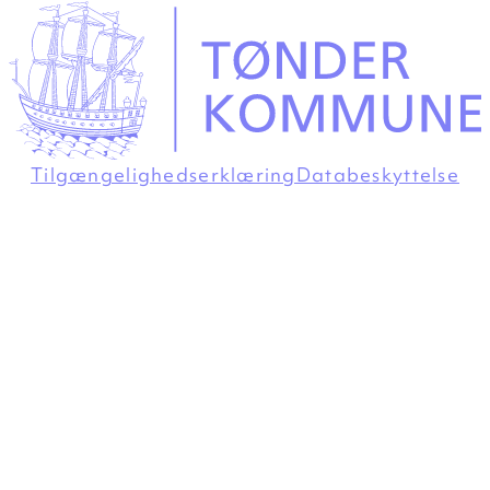
Tilgængelighedserklæring
Databeskyttelse